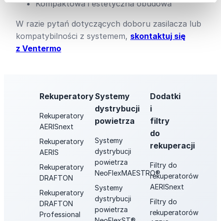
Kompaktowa i estetyczna obudowa
W razie pytań dotyczących doboru zasilacza lub
kompatybilności z systemem,
skontaktuj się
z Ventermo
Rekuperatory
Systemy
Dodatki
dystrybucji
i
Rekuperatory
powietrza
filtry
AERISnext
do
Systemy
Rekuperatory
rekuperacji
dystrybucji
AERIS
powietrza
Filtry do
Rekuperatory
NeoFlexMAESTRO®
rekuperatorów
DRAFTON
AERISnext
Systemy
Rekuperatory
dystrybucji
Filtry do
DRAFTON
powietrza
rekuperatorów
Professional
NeoFlexST®