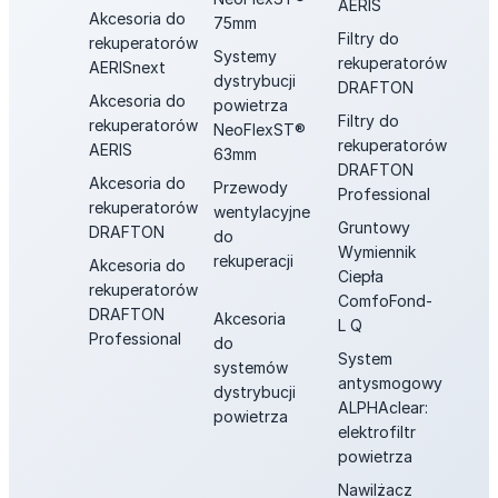
AERIS
Akcesoria do
75mm
Filtry do
rekuperatorów
Systemy
rekuperatorów
AERISnext
dystrybucji
DRAFTON
Akcesoria do
powietrza
Filtry do
rekuperatorów
NeoFlexST®
rekuperatorów
AERIS
63mm
DRAFTON
Akcesoria do
Przewody
Professional
rekuperatorów
wentylacyjne
Gruntowy
DRAFTON
do
Wymiennik
rekuperacji
Akcesoria do
Ciepła
rekuperatorów
ComfoFond-
DRAFTON
Akcesoria
L Q
Professional
do
System
systemów
antysmogowy
dystrybucji
ALPHAclear:
powietrza
elektrofiltr
powietrza
Nawilżacz