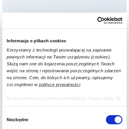
Wersje zasilacza 5 V do czujników
bezprzewodowych
Informacja o plikach cookies
Korzystamy z technologii pozwalającej na zapisanie
pewnych informacji na Twoim urządzeniu (cookies).
Służą nam one do kojarzenia poszczególnych Twoich
wejść na stronę i rejestrowania poszczególnych zdarzeń
na stronie. Cele, do których ich używamy, opisujemy
szczegółowo w
polityce prywatności
.
Na korzystanie z cookies potrzebujemy Twojej zgody. W
przypadku cookies, które są niezbędne do prawidłowego
działania strony, zgodę stanowi samo dalsze korzystanie
Wybór
ze strony.
Niezbędne
zgody
NAZWA PRODUKTU:
Zasilacz 5 V do czujników