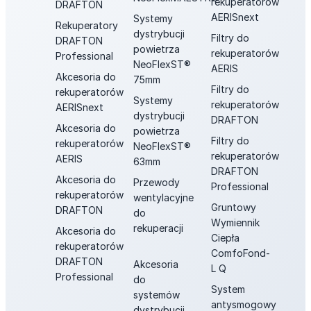
rekuperatorów
DRAFTON
AERISnext
Systemy
Rekuperatory
dystrybucji
Filtry do
DRAFTON
powietrza
rekuperatorów
Professional
NeoFlexST®
AERIS
Akcesoria do
75mm
Filtry do
rekuperatorów
Systemy
rekuperatorów
AERISnext
dystrybucji
DRAFTON
Akcesoria do
powietrza
Filtry do
rekuperatorów
NeoFlexST®
rekuperatorów
AERIS
63mm
DRAFTON
Akcesoria do
Przewody
Professional
rekuperatorów
wentylacyjne
Gruntowy
DRAFTON
do
Wymiennik
rekuperacji
Akcesoria do
Ciepła
rekuperatorów
ComfoFond-
DRAFTON
Akcesoria
L Q
Professional
do
System
systemów
antysmogowy
dystrybucji