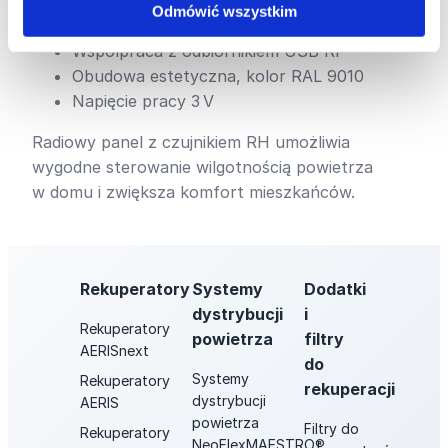
Zasilanie bateryjne CR2032
Odmówić wszystkim
Sygnalizacja LED filtrów i błędów
Współpraca z odbiornikiem USB RF
Obudowa estetyczna, kolor RAL 9010
Napięcie pracy 3 V
Radiowy panel z czujnikiem RH umożliwia
wygodne sterowanie wilgotnością powietrza
w domu i zwiększa komfort mieszkańców.
Rekuperatory
Systemy
Dodatki
dystrybucji
i
Rekuperatory
powietrza
filtry
AERISnext
do
Systemy
Rekuperatory
rekuperacji
dystrybucji
AERIS
powietrza
Filtry do
Rekuperatory
NeoFlexMAESTRO®