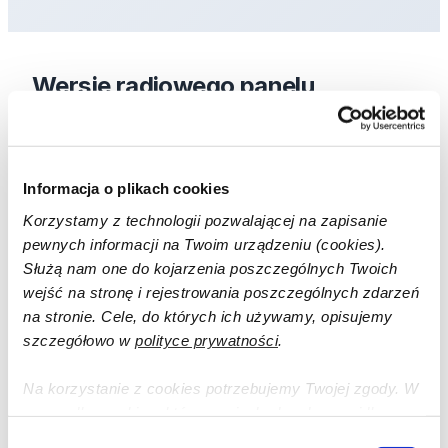
Wersje radiowego panelu
sterującego z czujnikiem RH do
DRAFTON Professional
Informacja o plikach cookies
Korzystamy z technologii pozwalającej na zapisanie
pewnych informacji na Twoim urządzeniu (cookies).
Służą nam one do kojarzenia poszczególnych Twoich
wejść na stronę i rejestrowania poszczególnych zdarzeń
na stronie. Cele, do których ich używamy, opisujemy
szczegółowo w
polityce prywatności
.
Na korzystanie z cookies potrzebujemy Twojej zgody. W
przypadku cookies, które są niezbędne do prawidłowego
działania strony, zgodę stanowi samo dalsze korzystanie
NAZWA PRODUKTU:
Wybór